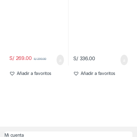
potenciador Nad Plus –
magnesio, L-teanina,
Apoya la salud celular, la
vitamina D3, extracto de raíz
resistencia y el
de ashwagandha,
envejecimiento saludable –
suplemento de magnesio y
Cápsulas ultra fuertes
L-teanina, enfoque y apoyo
(30 serv)
S/
269.00
S/
336.00
S/
290.00
Añadir a favoritos
Añadir a favoritos
Mi cuenta