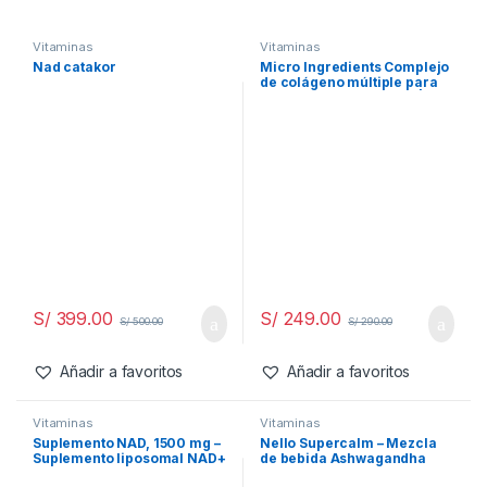
Vitaminasㅤ
Vitaminasㅤ
Nad catakor
Micro Ingredients Complejo
de colágeno múltiple para
mujeres, 240 cápsulas |
Tipo I, II, III, V, X con ácido
hialurónico, biotina y
vitamina C
S/
399.00
S/
249.00
S/
500.00
S/
290.00
Añadir a favoritos
Añadir a favoritos
Vitaminasㅤ
Vitaminasㅤ
Suplemento NAD, 1500 mg –
Nello Supercalm – Mezcla
Suplemento liposomal NAD+
de bebida Ashwagandha
con resveratrol, suplemento
KSM 66, glicinato de