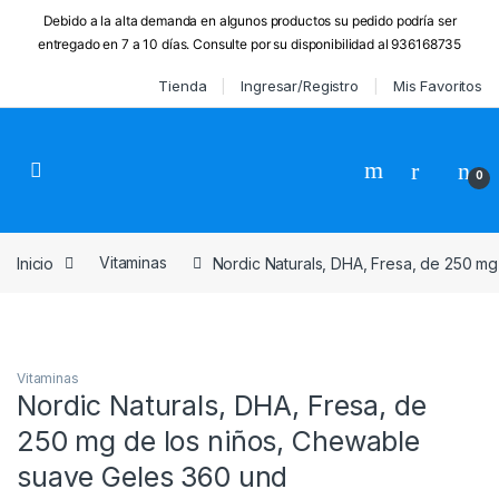
Debido a la alta demanda en algunos productos su pedido podría ser
entregado en 7 a 10 días. Consulte por su disponibilidad al 936168735
Skip to navigation
Skip to content
Tienda
Ingresar/Registro
Mis Favoritos
0
Inicio
Vitaminasㅤ
Nordic Naturals, DHA, Fresa, de 250 m
Vitaminasㅤ
Nordic Naturals, DHA, Fresa, de
250 mg de los niños, Chewable
suave Geles 360 und