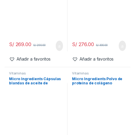
Cápsulas ultra fuertes
S/
269.00
S/
276.00
S/
290.00
S/
300.00
Añadir a favoritos
Añadir a favoritos
Vitaminasㅤ
Vitaminasㅤ
Micro Ingredients Cápsulas
Micro Ingredients Polvo de
blandas de aceite de
proteína de colágeno
orégano de 6000 mg por
múltiple, 2 libras, tipo I, II, III,
porción, 300 unidades | 2 en
V, X con biotina, ácido
1 formulado con aceite de
hialurónico, vitamina C,
semilla negra de 200 mg,
péptidos de colágeno sin
carvacrol de fuerza 4X y
sabor, apto para dieta keto y
timoquinona
paleo