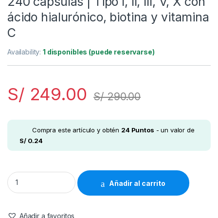
240 cápsulas | Tipo I, II, III, V, X con
ácido hialurónico, biotina y vitamina
C
Availability:
1 disponibles (puede reservarse)
S/
249.00
S/
290.00
Compra este artículo y obtén
24
Puntos
- un valor de
S/
0.24
Micro Ingredients Complejo de colágeno múltiple para mujeres, 2
Añadir al carrito
Añadir a favoritos