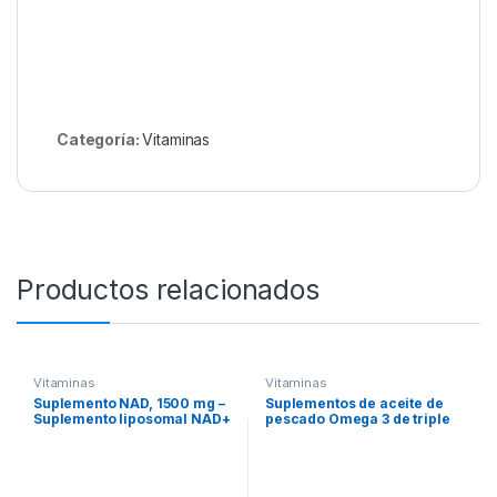
Categoría:
Vitaminasㅤ
Productos relacionados
Vitaminasㅤ
Vitaminasㅤ
Suplemento NAD, 1500 mg –
Suplementos de aceite de
Suplemento liposomal NAD+
pescado Omega 3 de triple
con resveratrol, suplemento
fuerza, 4200 mg por
potenciador Nad Plus –
porción, 240 cápsulas
Apoya la salud celular, la
blandas, sabor a limón, sin
resistencia y el
erupciones, EPA 1200 mg +
envejecimiento saludable –
DHA 900 mg