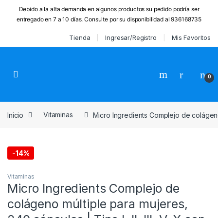
Debido a la alta demanda en algunos productos su pedido podría ser
entregado en 7 a 10 días. Consulte por su disponibilidad al 936168735
Skip to navigation
Skip to content
Tienda
Ingresar/Registro
Mis Favoritos
0
Inicio
Vitaminasㅤ
Micro Ingredients Complejo de colágeno mú
-
14%
Vitaminasㅤ
Micro Ingredients Complejo de
colágeno múltiple para mujeres,