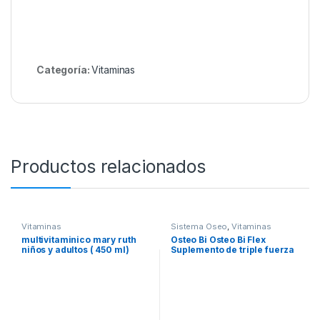
Categoría:
Vitaminasㅤ
Productos relacionados
Vitaminasㅤ
Sistema Oseo
,
Vitaminasㅤ
multivitaminico mary ruth
Osteo Bi Osteo Bi Flex
niños y adultos ( 450 ml)
Suplemento de triple fuerza
(200 unidades)