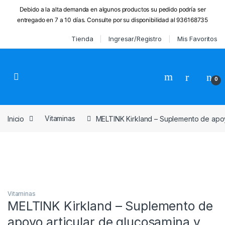
Debido a la alta demanda en algunos productos su pedido podría ser
entregado en 7 a 10 días. Consulte por su disponibilidad al 936168735
Skip to navigation
Skip to content
Tienda
Ingresar/Registro
Mis Favoritos
0
Inicio
Vitaminasㅤ
MELTINK Kirkland – Suplemento de apoy
Vitaminasㅤ
MELTINK Kirkland – Suplemento de
apoyo articular de glucosamina y