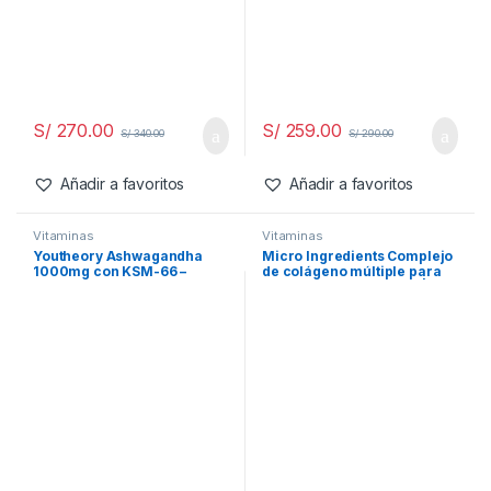
S/
270.00
S/
259.00
S/
340.00
S/
290.00
Añadir a favoritos
Añadir a favoritos
Vitaminasㅤ
Vitaminasㅤ
Youtheory Ashwagandha
Micro Ingredients Complejo
1000mg con KSM-66 –
de colágeno múltiple para
Ayuda a apoyar una
mujeres, 240 cápsulas |
respuesta saludable al
Tipo I, II, III, V, X con ácido
estrés, 180 cápsulas
hialurónico, biotina y
vitamina C