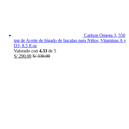
Carlson Omega 3, 550
mg de Aceite de hígado de bacalao para Niños, Vitaminas A y
D3, 8.5 fl oz
Valorado con
4.33
de 5
S/
290.00
S/
330.00