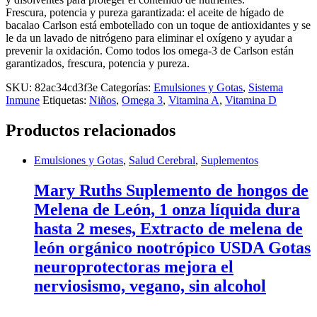
Frescura, potencia y pureza garantizada: el aceite de hígado de
bacalao Carlson está embotellado con un toque de antioxidantes y se
le da un lavado de nitrógeno para eliminar el oxígeno y ayudar a
prevenir la oxidación. Como todos los omega-3 de Carlson están
garantizados, frescura, potencia y pureza.
SKU:
82ac34cd3f3e
Categorías:
Emulsiones y Gotas
,
Sistema
Inmune
Etiquetas:
Niños
,
Omega 3
,
Vitamina A
,
Vitamina D
Productos relacionados
Emulsiones y Gotas
,
Salud Cerebral
,
Suplementos
Mary Ruths Suplemento de hongos de
Melena de León, 1 onza líquida dura
hasta 2 meses, Extracto de melena de
león orgánico nootrópico USDA Gotas
neuroprotectoras mejora el
nerviosismo, vegano, sin alcohol