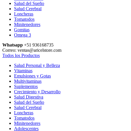
Salud del Sueño
Salud Cerebral
Loncheras
Tomatodos
Minitenedores
Gomitas
Omega 3
Whatsapp
+51 936168735
Correo: ventas@aricelstore.com
Todos los Productos
Salud Personal y Belleza
Vitaminas
Emulsiones y Gotas
Multivitaminas
Suplementos
Crecimiento y Desarrollo
Salud Digestiva
Salud del Sueño
Salud Cerebral
Loncheras
Tomatodos
Minitenedores
Adolescentes