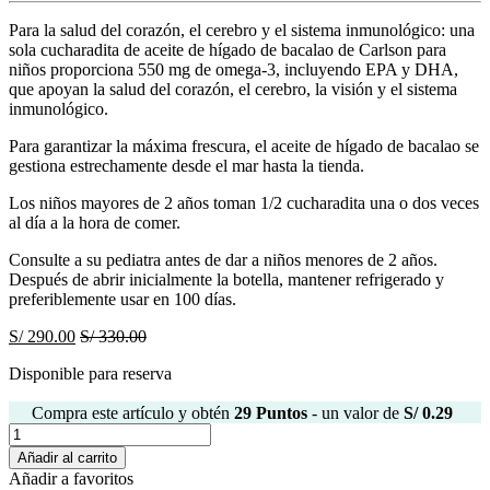
Para la salud del corazón, el cerebro y el sistema inmunológico: una
sola cucharadita de aceite de hígado de bacalao de Carlson para
niños proporciona 550 mg de omega-3, incluyendo EPA y DHA,
que apoyan la salud del corazón, el cerebro, la visión y el sistema
inmunológico.
Para garantizar la máxima frescura, el aceite de hígado de bacalao se
gestiona estrechamente desde el mar hasta la tienda.
Los niños mayores de 2 años toman 1/2 cucharadita una o dos veces
al día a la hora de comer.
Consulte a su pediatra antes de dar a niños menores de 2 años.
Después de abrir inicialmente la botella, mantener refrigerado y
preferiblemente usar en 100 días.
S/
290.00
S/
330.00
Disponible para reserva
Compra este artículo y obtén
29
Puntos
- un valor de
S/
0.29
Carlson
Omega
Añadir al carrito
3,
Añadir a favoritos