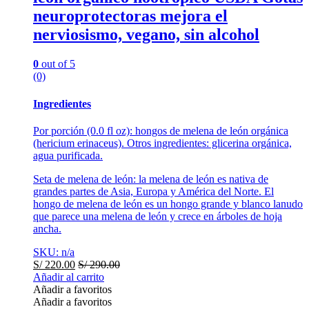
neuroprotectoras mejora el
nerviosismo, vegano, sin alcohol
0
out of 5
(0)
Ingredientes
Por porción (0.0 fl oz): hongos de melena de león orgánica
(hericium erinaceus). Otros ingredientes: glicerina orgánica,
agua purificada.
Seta de melena de león: la melena de león es nativa de
grandes partes de Asia, Europa y América del Norte. El
hongo de melena de león es un hongo grande y blanco lanudo
que parece una melena de león y crece en árboles de hoja
ancha.
SKU: n/a
S/
220.00
S/
290.00
Añadir al carrito
Añadir a favoritos
Añadir a favoritos