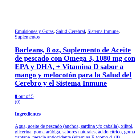
Emulsiones y Gotas
,
Salud Cerebral
,
Sistema Inmune
,
Suplementos
Barleans, 8 oz, Suplemento de Aceite
de pescado con Omega 3, 1080 mg con
EPA y DHA, + Vitamina D sabor a
mango y melocotón para la Salud del
Cerebro y el Sistema Inmune
0
out of 5
(0)
Ingredientes
Agua, aceite de pescado (anchoa, sardina y/o caballa), xilitol,
glicerina, goma arábiga, sabores naturales, ácido cítrico, goma
xantana, mezcla antioxidante (vitamina E (como d-alfa