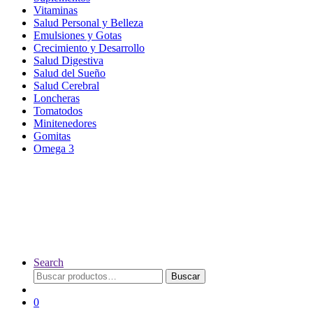
Vitaminas
Salud Personal y Belleza
Emulsiones y Gotas
Crecimiento y Desarrollo
Salud Digestiva
Salud del Sueño
Salud Cerebral
Loncheras
Tomatodos
Minitenedores
Gomitas
Omega 3
Search
Buscar
Buscar
por:
0