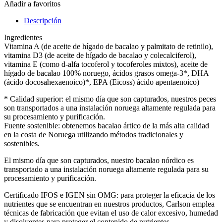
550
Añadir a favoritos
mg
de
Descripción
Aceite
de
Ingredientes
hígado
Vitamina A (de aceite de hígado de bacalao y palmitato de retinilo),
de
vitamina D3 (de aceite de hígado de bacalao y colecalciferol),
bacalao
vitamina E (como d-alfa tocoferol y tocoferoles mixtos), aceite de
para
hígado de bacalao 100% noruego, ácidos grasos omega-3*, DHA
Niños,
(ácido docosahexaenoico)*, EPA (Eicoss) ácido apentaenoico)
Vitaminas
A
* Calidad superior: el mismo día que son capturados, nuestros peces
y
son transportados a una instalación noruega altamente regulada para
D3,
su procesamiento y purificación.
8.5
Fuente sostenible: obtenemos bacalao ártico de la más alta calidad
fl
en la costa de Noruega utilizando métodos tradicionales y
oz
sostenibles.
quantity
El mismo día que son capturados, nuestro bacalao nórdico es
transportado a una instalación noruega altamente regulada para su
procesamiento y purificación.
Certificado IFOS e IGEN sin OMG: para proteger la eficacia de los
nutrientes que se encuentran en nuestros productos, Carlson emplea
técnicas de fabricación que evitan el uso de calor excesivo, humedad
y disolventes para proteger el contenido de nutrientes.