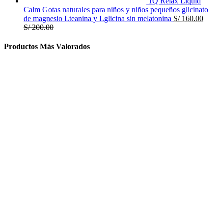
1Q Relax Liquid
Calm Gotas naturales para niños y niños pequeños glicinato
de magnesio Lteanina y Lglicina sin melatonina
S/
160.00
S/
200.00
Productos Más Valorados