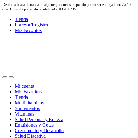
Debido a la alta demanda en algunos productos su pedido podría ser entregado en 7 a 10
días. Consulte por su disponibilidad al 936168735
Skip
Skip
Tienda
to
to
Ingresar/Registro
navigation
content
Mis Favoritos
Mi cuenta
Mis Favoritos
Tienda
Multivitaminas
Suplementos
Vitaminas
Salud Personal y Belleza
Emulsiones y Gotas
Crecimiento y Desarrollo
Salud Digestiva