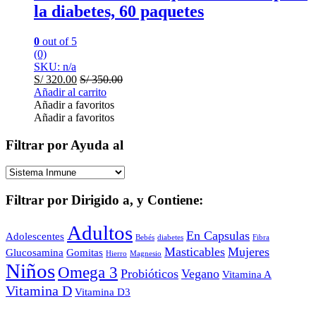
la diabetes, 60 paquetes
0
out of 5
(0)
SKU: n/a
S/
320.00
S/
350.00
Añadir al carrito
Añadir a favoritos
Añadir a favoritos
Filtrar por Ayuda al
Filtrar por Dirigido a, y Contiene:
Adultos
En Capsulas
Adolescentes
Bebés
diabetes
Fibra
Masticables
Mujeres
Glucosamina
Gomitas
Hierro
Magnesio
Niños
Omega 3
Probióticos
Vegano
Vitamina A
Vitamina D
Vitamina D3