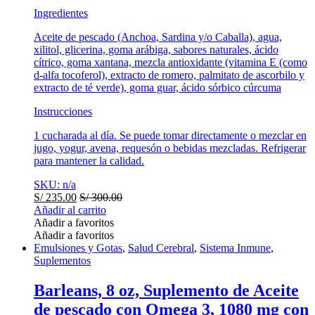
Ingredientes
Aceite de pescado (Anchoa, Sardina y/o Caballa), agua,
xilitol, glicerina, goma arábiga, sabores naturales, ácido
cítrico, goma xantana, mezcla antioxidante (vitamina E (como
d-alfa tocoferol), extracto de romero, palmitato de ascorbilo y
extracto de té verde), goma guar, ácido sórbico cúrcuma
Instrucciones
1 cucharada al día. Se puede tomar directamente o mezclar en
jugo, yogur, avena, requesón o bebidas mezcladas. Refrigerar
para mantener la calidad.
SKU: n/a
S/
235.00
S/
300.00
Añadir al carrito
Añadir a favoritos
Añadir a favoritos
Emulsiones y Gotas
,
Salud Cerebral
,
Sistema Inmune
,
Suplementos
Barleans, 8 oz, Suplemento de Aceite
de pescado con Omega 3, 1080 mg con