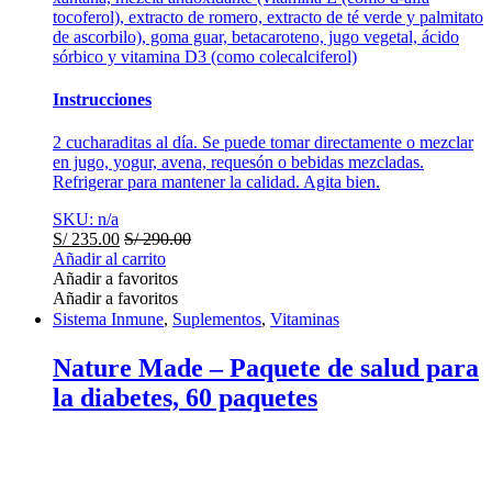
tocoferol), extracto de romero, extracto de té verde y palmitato
de ascorbilo), goma guar, betacaroteno, jugo vegetal, ácido
sórbico y vitamina D3 (como colecalciferol)
Instrucciones
2 cucharaditas al día. Se puede tomar directamente o mezclar
en jugo, yogur, avena, requesón o bebidas mezcladas.
Refrigerar para mantener la calidad. Agita bien.
SKU: n/a
S/
235.00
S/
290.00
Añadir al carrito
Añadir a favoritos
Añadir a favoritos
Sistema Inmune
,
Suplementos
,
Vitaminasㅤ
Nature Made – Paquete de salud para
la diabetes, 60 paquetes