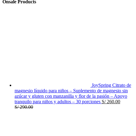
Onsale Products
JoySpring Citrato de
magnesio líquido para niños – Suplemento de magnesio sin
azúcar y gluten con manzanilla y flor de la pasión – Apoyo
tranquilo para niños y adultos – 30 porciones
S/
260.00
S/
290.00