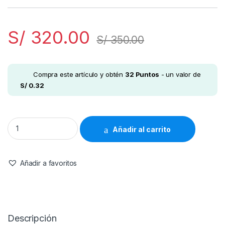
S/
320.00
S/
350.00
Compra este artículo y obtén
32
Puntos
- un valor de
S/
0.32
Nature Made - Paquete de salud para la diabetes, 60 paquete
Añadir al carrito
Añadir a favoritos
Descripción