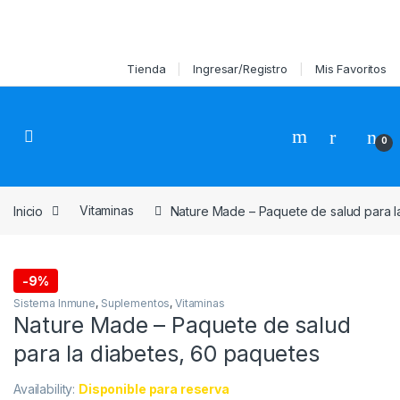
Debido a la alta demanda en algunos productos su pedido podría ser
entregado en 7 a 10 días. Consulte por su disponibilidad al 936168735
Skip to navigation
Skip to content
Tienda
Ingresar/Registro
Mis Favoritos
0
Inicio
Vitaminasㅤ
Nature Made – Paquete de salud para l
-
9%
Sistema Inmune
,
Suplementos
,
Vitaminasㅤ
Nature Made – Paquete de salud
para la diabetes, 60 paquetes
Availability:
Disponible para reserva