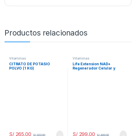
Productos relacionados
Vitaminasㅤ
Vitaminasㅤ
CITRATO DE POTASIO
Life Extension NAD+
POLVO (1 KG)
Regenerador Celular y
Resveratrol Elite, NIAGEN
nicotinamida ribósido,
Trans-resveratrol,
quercetina, Fisetina, para
longevidad, energía y estrés
oxidativo, 30 cápsulas
S/
265.00
S/
299.00
S/
320.00
S/
400.00