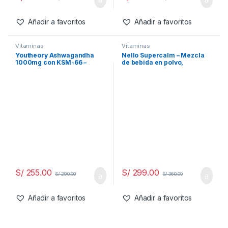
Añadir a favoritos
Añadir a favoritos
Vitaminasㅤ
Vitaminasㅤ
Youtheory Ashwagandha
Nello Supercalm – Mezcla
1000mg con KSM-66 –
de bebida en polvo,
Ayuda a apoyar una
limonada de frambuesa, L
respuesta saludable al
teanina, Ksm-66
estrés, 180 cápsulas
Ashwagandha, glicinato de
magnesio, vitamina D 3,
suplementos para
relajación y concentración,
sin azúcar 20 serv.
S/
255.00
S/
299.00
S/
290.00
S/
360.00
Añadir a favoritos
Añadir a favoritos