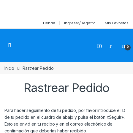
Debido a la alta demanda en algunos productos su pedido podría ser
entregado en 7 a 10 días. Consulte por su disponibilidad al 936168735
Skip to navigation
Skip to content
Tienda
Ingresar/Registro
Mis Favoritos
0
Inicio
Rastrear Pedido
Rastrear Pedido
Para hacer seguimiento de tu pedido, por favor introduce el ID
de tu pedido en el cuadro de abajo y pulsa el botón «Seguir».
Esto se envió en tu recibo y en el correo electrónico de
confirmación que deberías haber recibido.