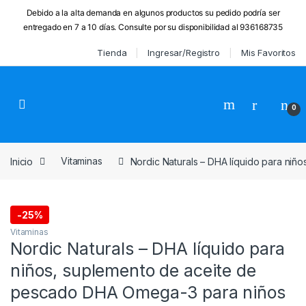
Debido a la alta demanda en algunos productos su pedido podría ser
entregado en 7 a 10 días. Consulte por su disponibilidad al 936168735
Skip to navigation
Skip to content
Tienda
Ingresar/Registro
Mis Favoritos
0
Inicio
Vitaminasㅤ
Nordic Naturals – DHA líquido para ni
-
25%
Vitaminasㅤ
Nordic Naturals – DHA líquido para
niños, suplemento de aceite de
pescado DHA Omega-3 para niños