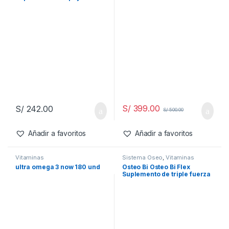
articular de glucosamina y
condroitina, 280 unidades
de glucosamina Kirkland
1500 condroitina 1200,
suplementos de tendón y
ligamentos para hombres y
mujeres
S/
399.00
S/
242.00
S/
500.00
Añadir a favoritos
Añadir a favoritos
Vitaminasㅤ
Sistema Oseo
,
Vitaminasㅤ
ultra omega 3 now 180 und
Osteo Bi Osteo Bi Flex
Suplemento de triple fuerza
(200 unidades)