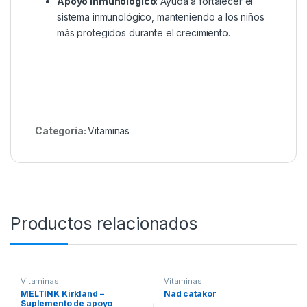
Apoyo inmunológico
: Ayuda a fortalecer el
sistema inmunológico, manteniendo a los niños
más protegidos durante el crecimiento.
Categoría:
Vitaminasㅤ
Productos relacionados
Vitaminasㅤ
Vitaminasㅤ
MELTINK Kirkland –
Nad catakor
Suplemento de apoyo