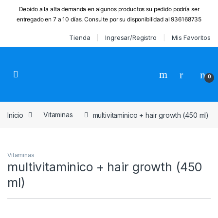
Debido a la alta demanda en algunos productos su pedido podría ser
entregado en 7 a 10 días. Consulte por su disponibilidad al 936168735
Skip to navigation
Skip to content
Tienda
Ingresar/Registro
Mis Favoritos
0
Inicio
Vitaminasㅤ
multivitaminico + hair growth (450 ml)
Vitaminasㅤ
multivitaminico + hair growth (450
ml)