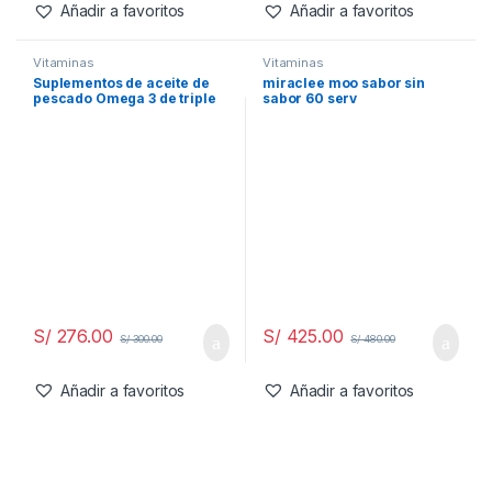
Añadir a favoritos
Añadir a favoritos
Vitaminasㅤ
Vitaminasㅤ
Suplementos de aceite de
miraclee moo sabor sin
pescado Omega 3 de triple
sabor 60 serv
fuerza, 4200 mg por
porción, 240 cápsulas
blandas, sabor a limón, sin
erupciones, EPA 1200 mg +
DHA 900 mg
S/
276.00
S/
425.00
S/
300.00
S/
480.00
Añadir a favoritos
Añadir a favoritos