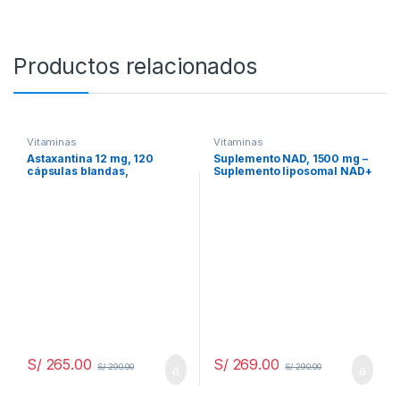
Productos relacionados
Vitaminasㅤ
Vitaminasㅤ
Astaxantina 12 mg, 120
Suplemento NAD, 1500 mg –
cápsulas blandas,
Suplemento liposomal NAD+
suministro para 4 meses
con resveratrol, suplemento
MICROINGREDIENTS
potenciador Nad Plus –
Apoya la salud celular, la
resistencia y el
envejecimiento saludable –
Cápsulas ultra fuertes
S/
265.00
S/
269.00
S/
290.00
S/
290.00