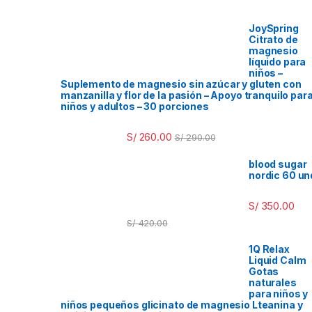
JoySpring
Citrato de
magnesio
líquido para
niños –
Suplemento de magnesio sin azúcar y gluten con
manzanilla y flor de la pasión – Apoyo tranquilo par
niños y adultos – 30 porciones
S/
260.00
S/
290.00
blood sugar
nordic 60 un
S/
350.00
S/
420.00
1Q Relax
Liquid Calm
Gotas
naturales
para niños y
niños pequeños glicinato de magnesio Lteanina y