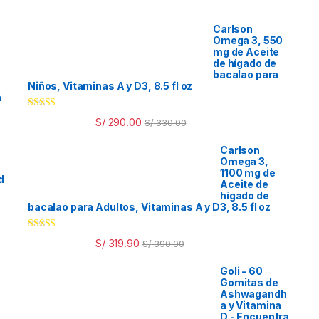
Carlson
Omega 3, 550
mg de Aceite
de hígado de
bacalao para
Niños, Vitaminas A y D3, 8.5 fl oz
a
Valorado
S/
290.00
S/
330.00
con
4.33
de
5
Carlson
Omega 3,
1100 mg de
d
Aceite de
hígado de
bacalao para Adultos, Vitaminas A y D3, 8.5 fl oz
Valorado
S/
319.90
S/
390.00
con
4.33
de
5
Goli - 60
Gomitas de
Ashwagandh
a y Vitamina
D - Encuentra