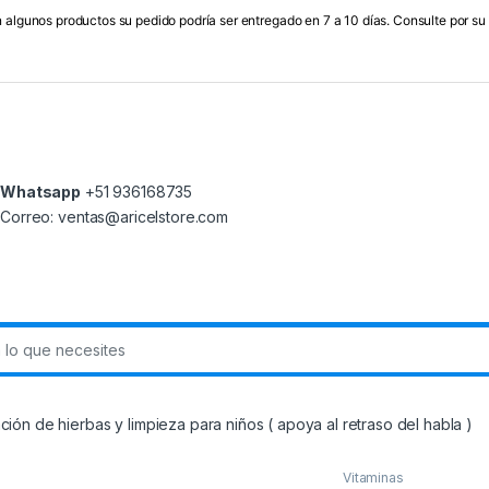
 algunos productos su pedido podría ser entregado en 7 a 10 días. Consulte por su
Whatsapp
+51 936168735
Correo: ventas@aricelstore.com
r:
ión de hierbas y limpieza para niños ( apoya al retraso del habla )
Vitaminasㅤ