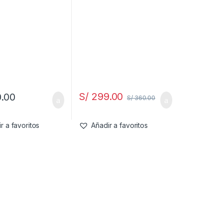
teanina, Ksm-66
Ashwagandha, glicinato
de magnesio, vitamina D
3, suplementos para
relajación y
concentración, sin azúcar
20 serv.
S/
299.00
.00
S/
360.00
r a favoritos
Añadir a favoritos