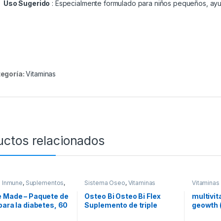
Uso Sugerido
: Especialmente formulado para niños pequeños, ay
egoría:
Vitaminasㅤ
uctos relacionados
a Inmune
,
Suplementos
,
Sistema Oseo
,
Vitaminasㅤ
Vitaminasㅤ
sㅤ
e Made – Paquete de
Osteo Bi Osteo Bi Flex
multivit
para la diabetes, 60
Suplemento de triple
geowth (
tes
fuerza (200 unidades)