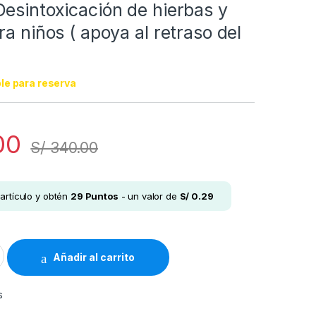
esintoxicación de hierbas y
ra niños ( apoya al retraso del
le para reserva
00
S/
340.00
artículo y obtén
29
Puntos
- un valor de
S/
0.29
cación de hierbas y limpieza para niños ( apoya al retraso del h
Añadir al carrito
s