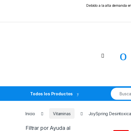
Debido a la alta demanda en
Skip to navigation
Skip to content
Search fo
Todos los Productos
Inicio
Vitaminasㅤ
JoySpring Desintoxicac
Filtrar por Ayuda al