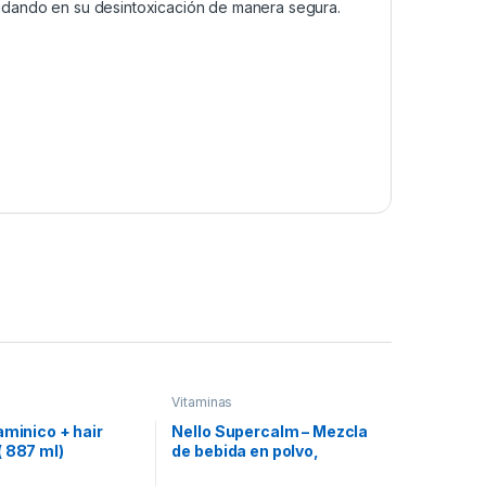
udando en su desintoxicación de manera segura.
Vitaminasㅤ
aminico + hair
Nello Supercalm – Mezcla
 887 ml)
de bebida en polvo,
limonada de frambuesa, L