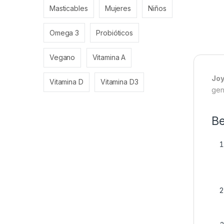
Masticables
Mujeres
Niños
Omega 3
Probióticos
Vegano
Vitamina A
Joy
Vitamina D
Vitamina D3
gen
Be