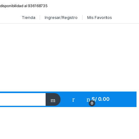
 disponibilidad al 936168735
Tienda
Ingresar/Registro
Mis Favoritos
S/
0.00
0