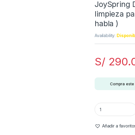
JoySpring D
limpieza pa
habla )
Availability:
Disponib
S/
290.
Compra este 
JoySpring Desintoxi
Añadir a favorito