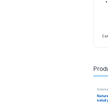
Cat
Prod
Sistem
Vitamina
Natur
salud 
paque